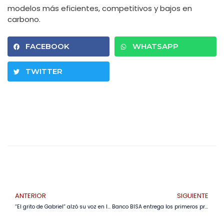
modelos más eficientes, competitivos y bajos en
carbono.
FACEBOOK
WHATSAPP
TWITTER
ANTERIOR
SIGUIENTE
“El grito de Gabriel” alzó su voz en la Feria Internacional del Libro de Santa Cruz
Banco BISA entrega los primeros premios de su campaña para vivir el Mundial FIFA 2026