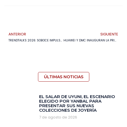
ANTERIOR
SIGUIENTE
TRENDTALKS 2026: SOBOCE IMPULSA LA CARBONO NEUTRALIDAD CON PRODUCTOS DE MENOR HUELLA DE CARBONO, ECONOMÍA CIRCULAR E INNOVACIÓN SOSTENIBLE
HUAWEI Y DMC INAUGURAN LA PRIMERA ESTACIÓN ELÉCTRICA VEHICULAR CON TECNOLOGÍA INTEGRAL HUAWEI EN LATINOAMÉRICA
ÚLTIMAS NOTICIAS
EL SALAR DE UYUNI, EL ESCENARIO
ELEGIDO POR YANBAL PARA
PRESENTAR SUS NUEVAS
COLECCIONES DE JOYERÍA
7 de agosto de 2026