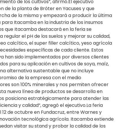
imiento de los cultivos”, afirmó.El ejecutivo
n de la planta de Bróter en Yacuses y que
rcha de la misma y empezará a producir la última
 para Itacamba en la industria de los insumos
os que Itacamba destacará en la feria se
regular el pH de los suelos y mejorar su calidad,
 calcítico, el super filler calcítico, yeso agrícola
ecesidades específicas de cada cliente. Estos
a han sido implementados por diversos clientes
s para su aplicación en cultivos de soya, maíz,
 una alternativa sustentable que no incluye
mpromiso de la empresa con el medio
ores son 100% minerales y nos permiten ofrecer
Esta nueva línea de productos se desarrolla en
nos posiciona estratégicamente para atender las
encia y calidad”, agregó el ejecutivo.La feria
al 12 de octubre en Fundacruz, entre Warnes y
nnovación tecnológica agrícola. Itacamba extiende
uedan visitar su stand y probar la calidad de los