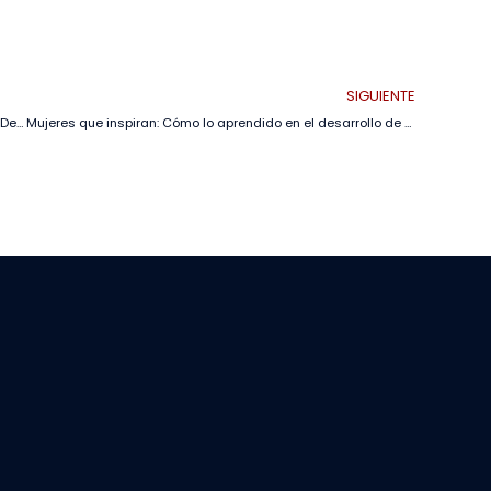
SIGUIENTE
AGRO VIDAS 2024 revoluciona la agricultura con Parcelas Demostrativas que presentan técnicas innovadoras para alto rendimiento
Mujeres que inspiran: Cómo lo aprendido en el desarrollo de hijos neurodiversos potenció su crecimiento profesional