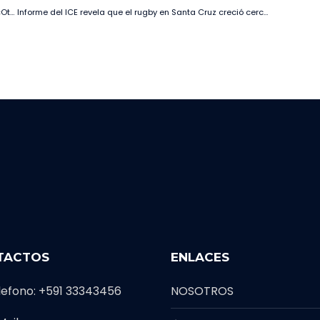
Mon Laferte te desgarra el corazón con su nuevo sencillo «Otra Noche De Llorar”
Informe del ICE revela que el rugby en Santa Cruz creció cerca del 40% en los últimos cinco años
TACTOS
ENLACES
lefono: +591 33343456
NOSOTROS