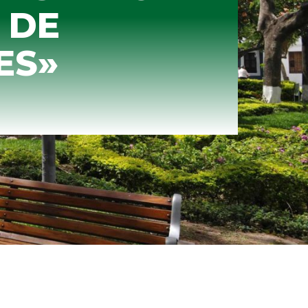
 DE
ES»