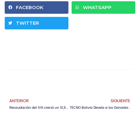
FACEBOOK
WHATSAPP
TWITTER
ANTERIOR
SIGUIENTE
Recaudación del IVA creció un 10,5%, pese a boicot de créditos e inflación importada
TECNO Bolivia Devela a los Ganadores del Concurso «Captura la Grandeza de Bolivia 2024»