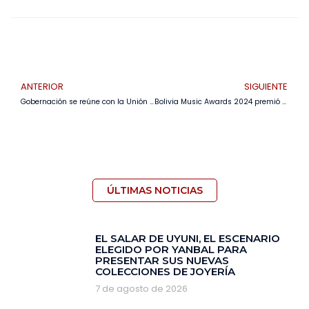
ANTERIOR
SIGUIENTE
Gobernación se reúne con la Unión Europea para viabilizar proyectos a favor del medioambiente y las comunidades
Bolivia Music Awards 2024 premió a 26 artistas nacionales e internacionales
ÚLTIMAS NOTICIAS
EL SALAR DE UYUNI, EL ESCENARIO
ELEGIDO POR YANBAL PARA
PRESENTAR SUS NUEVAS
COLECCIONES DE JOYERÍA
7 de agosto de 2026