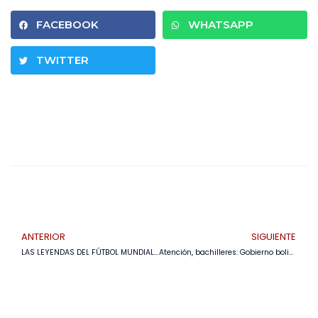
FACEBOOK
WHATSAPP
TWITTER
ANTERIOR
SIGUIENTE
LAS LEYENDAS DEL FÚTBOL MUNDIAL LLEGAN A BOLIVIA
Atención, bachilleres: Gobierno boliviano y Embajada de EE.UU. abren convocatoria para 4.500 becas de inglés