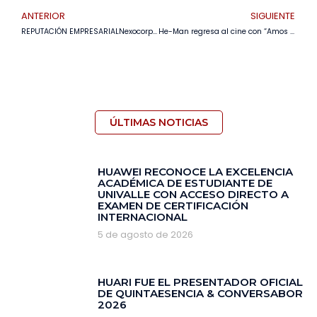
ANTERIOR
SIGUIENTE
REPUTACIÓN EMPRESARIALNexocorp, Farmacorp y Rosario Paz consolidan su liderazgo en Merco Bolivia
He-Man regresa al cine con “Amos del Universo” en una fantástica historia llena de acción y un elenco de estrellas
ÚLTIMAS NOTICIAS
HUAWEI RECONOCE LA EXCELENCIA
ACADÉMICA DE ESTUDIANTE DE
UNIVALLE CON ACCESO DIRECTO A
EXAMEN DE CERTIFICACIÓN
INTERNACIONAL
5 de agosto de 2026
HUARI FUE EL PRESENTADOR OFICIAL
DE QUINTAESENCIA & CONVERSABOR
2026