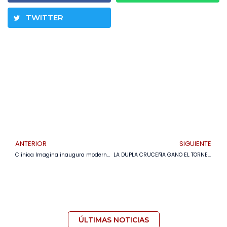
TWITTER
ANTERIOR
SIGUIENTE
Clínica Imagina inaugura moderna sucursal con enfoque en tecnología y confort
LA DUPLA CRUCEÑA GANO EL TORNEO INTERCOLEGIAL DE PADEL CONSIGUIENDO SER CAMPEÓN DE LA COPA UNIFRANZ 2024.
ÚLTIMAS NOTICIAS