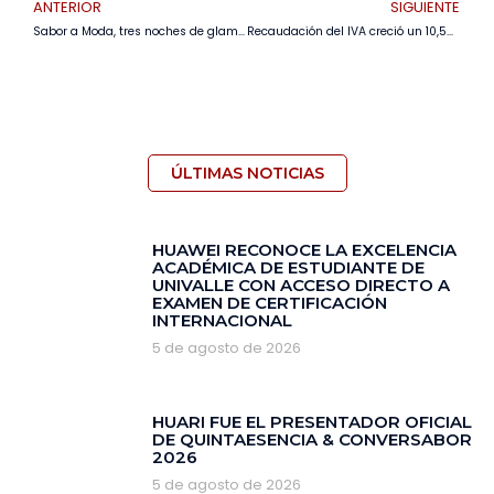
ANTERIOR
SIGUIENTE
Sabor a Moda, tres noches de glamour y gastronomía en el Boulevard Santa Ana
Recaudación del IVA creció un 10,5%, pese a boicot de créditos e inflación importada
ÚLTIMAS NOTICIAS
HUAWEI RECONOCE LA EXCELENCIA
ACADÉMICA DE ESTUDIANTE DE
UNIVALLE CON ACCESO DIRECTO A
EXAMEN DE CERTIFICACIÓN
INTERNACIONAL
5 de agosto de 2026
HUARI FUE EL PRESENTADOR OFICIAL
DE QUINTAESENCIA & CONVERSABOR
2026
5 de agosto de 2026