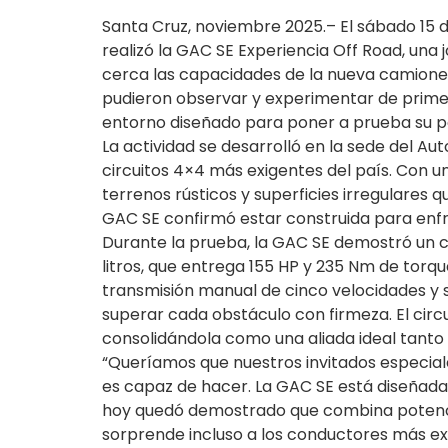
Santa Cruz, noviembre 2025.– El sábado 15 
realizó la GAC SE Experiencia Off Road, una
cerca las capacidades de la nueva camionet
pudieron observar y experimentar de prim
entorno diseñado para poner a prueba su po
La actividad se desarrolló en la sede del Au
circuitos 4×4 más exigentes del país. Con u
terrenos rústicos y superficies irregulares q
GAC SE confirmó estar construida para enfr
Durante la prueba, la GAC SE demostró un 
litros, que entrega 155 HP y 235 Nm de torqu
transmisión manual de cinco velocidades y 
superar cada obstáculo con firmeza. El circu
consolidándola como una aliada ideal tanto
“Queríamos que nuestros invitados especia
es capaz de hacer. La GAC SE está diseñada
hoy quedó demostrado que combina potenci
sorprende incluso a los conductores más ex