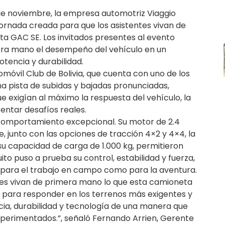
de noviembre, la empresa automotriz Viaggio
 jornada creada para que los asistentes vivan de
a GAC SE. Los invitados presentes al evento
era mano el desempeño del vehículo en un
tencia y durabilidad.
tomóvil Club de Bolivia, que cuenta con uno de los
na pista de subidas y bajadas pronunciadas,
ue exigían al máximo la respuesta del vehículo, la
entar desafíos reales.
comportamiento excepcional. Su motor de 2.4
e, junto con las opciones de tracción 4×2 y 4×4, la
su capacidad de carga de 1.000 kg, permitieron
ito puso a prueba su control, estabilidad y fuerza,
 para el trabajo en campo como para la aventura.
les vivan de primera mano lo que esta camioneta
 para responder en los terrenos más exigentes y
a, durabilidad y tecnología de una manera que
perimentados.”, señaló Fernando Arrien, Gerente