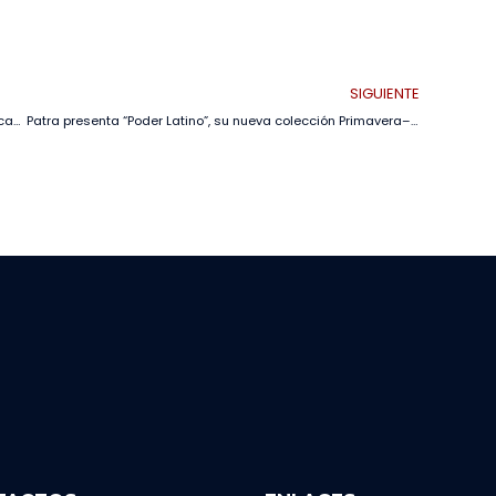
SIGUIENTE
Orgullo cruceño: CRE celebró su 63 aniversario con 100 becas universitarias, 26 nuevos profesionales
Patra presenta “Poder Latino”, su nueva colección Primavera–Verano inspirada en la riqueza cultural latinoamericana