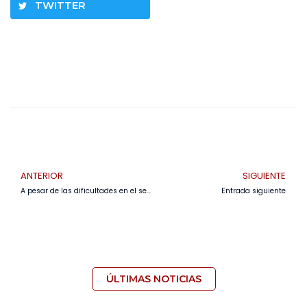
TWITTER
ANTERIOR
SIGUIENTE
A pesar de las dificultades en el sector, la minería es la principal generadora de divisas en el país•
Entrada siguiente
ÚLTIMAS NOTICIAS