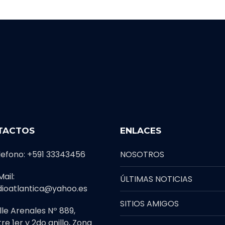
TACTOS
ENLACES
lefono: +591 33343456
NOSOTROS
ail:
ÚLTIMAS NOTICIAS
dioatlantica@yahoo.es
SITIOS AMIGOS
lle Arenales Nº 889,
re 1er y 2do anillo, Zona