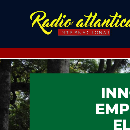
INN
EMP
E