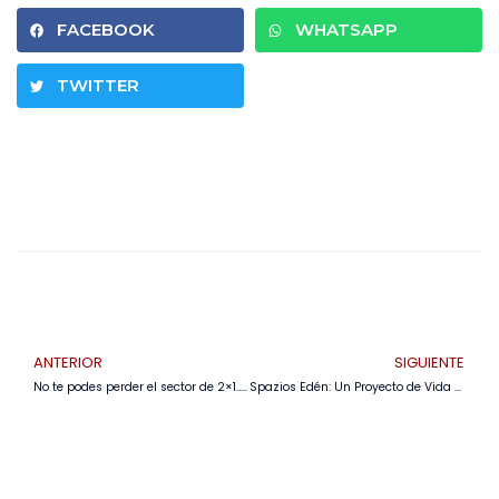
FACEBOOK
WHATSAPP
TWITTER
ANTERIOR
SIGUIENTE
No te podes perder el sector de 2×1..Así es t podes llevar 2 calzados x el precio de1 SaraShoes en EXPOBEBE
Spazios Edén: Un Proyecto de Vida Exclusivo y Sofisticado para Familias Modernas