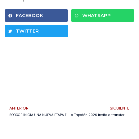
FACEBOOK
WHATSAPP
TWITTER
ANTERIOR
SIGUIENTE
SOBOCE INICIA UNA NUEVA ETAPA E INTEGRA SUS MARCAS BAJO UNA IDENTIDAD NACIONAL: CEMENTO SOBOCE
La Tapatón 2026 invita a transformar tapitas en apoyo para niños con cáncer de todo Bolivia