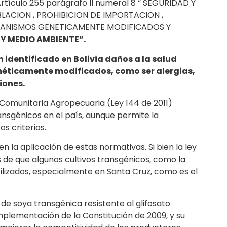
I Artículo 255 parágrafo II numeral 8 “ SEGURIDAD Y
LACION , PROHIBICION DE IMPORTACION ,
GANISMOS GENETICAMENTE MODIFICADOS Y
 Y MEDIO AMBIENTE”.
n identificado en Bolivia daños a la salud
néticamente modificados, como ser alergias,
iones.
 Comunitaria Agropecuaria (Ley 144 de 2011)
sgénicos en el país, aunque permite la
os criterios.
 la aplicación de estas normativas. Si bien la ley
s de que algunos cultivos transgénicos, como la
tilizados, especialmente en Santa Cruz, como es el
 de soya transgénica resistente al glifosato
mplementación de la Constitución de 2009, y su