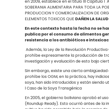
en 2009, establece en el titulo III Capitulo 
SOBERANIA ALIMENTARIA PARA TODA LA POB
PRODUCCION Y COMERCIALIZACION DE OR
ELEMENTOS TOXICOS QUE
DAÑEN LA SALUD
En este contexto hasta la fecha no se ha
publica por el consumo de alimentos ge
resistencia a los antibióticos e intoxicac
Además, la Ley de la Revolución Productiva
prohíbe expresamente la producción de tran
investigación y evaluación de esto bajo ciert
Sin embargo, existe una cierta ambigüedad en
prohíbe los OGM, en la práctica, hay indicio
soya, han sido introducidos y están siendo u
l Caso de la Soya Transgénica
En 2005, el gobierno boliviano aprobó el uso
(Roundup Ready). Esto ocurrió antes de la i