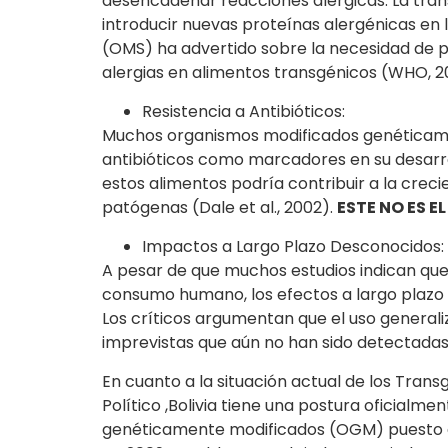
desencadenar reacciones alérgicas. La tran
introducir nuevas proteínas alergénicas en l
(OMS) ha advertido sobre la necesidad de p
alergias en alimentos transgénicos (WHO, 2
Resistencia a Antibióticos:
Muchos organismos modificados genéticamen
antibióticos como marcadores en su desarro
estos alimentos podría contribuir a la creci
patógenas (Dale et al., 2002).
ESTE NO ES 
Impactos a Largo Plazo Desconocidos:
A pesar de que muchos estudios indican que
consumo humano, los efectos a largo plazo
Los críticos argumentan que el uso general
imprevistas que aún no han sido detectadas
En cuanto a la situación actual de los Trans
Político ,Bolivia tiene una postura oficialme
genéticamente modificados (OGM) puesto qu