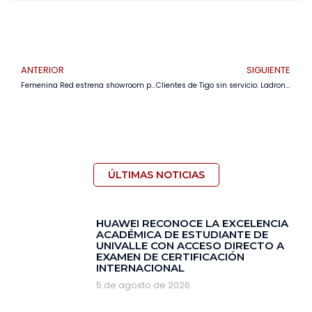
ANTERIOR
SIGUIENTE
Femenina Red estrena showroom para su gran comunidad de promotoras y clientes
Clientes de Tigo sin servicio: Ladrones roban cables de fibra óptica porque creen que contiene cobre
ÚLTIMAS NOTICIAS
HUAWEI RECONOCE LA EXCELENCIA
ACADÉMICA DE ESTUDIANTE DE
UNIVALLE CON ACCESO DIRECTO A
EXAMEN DE CERTIFICACIÓN
INTERNACIONAL
5 de agosto de 2026