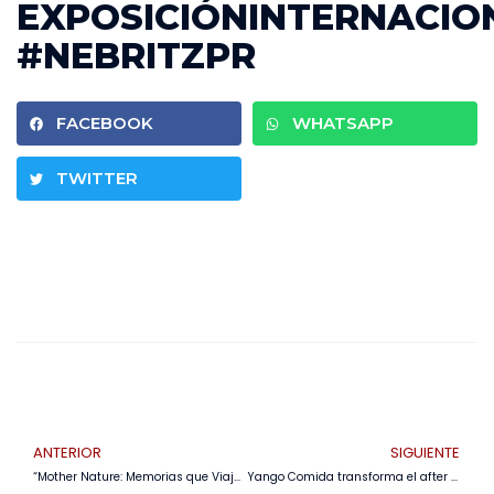
EXPOSICIÓNINTERNACIO
#NEBRITZPR
FACEBOOK
WHATSAPP
TWITTER
ANTERIOR
SIGUIENTE
“Mother Nature: Memorias que Viajan” conmueve en Casa Melchor Pinto con su primera exposición en Santa Cruz
Yango Comida transforma el after office en una experiencia de moda y delivery con BEYANGO