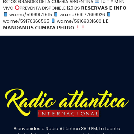
ESTOS GRANDES DE LA CUMBIA ARGENTINA
La T Y M EN
VIVO
PREVENTA DISPONIBLE 120 BS 𝗥𝗘𝗦𝗘𝗥𝗩𝗔𝗦 𝗘 𝗜𝗡𝗙𝗢:
wa.me/59169171515
wa.me/59177696926
wa.me/59176366565
wa.me/59169031600 𝗟𝗘
𝗠𝗔𝗡𝗗𝗔𝗠𝗢𝗦 𝗖𝗨𝗠𝗕𝗜𝗔 𝗣𝗘𝗥𝗥𝗢
Bienvenidos a Radio Atlántica 88.9 FM, tu fuente